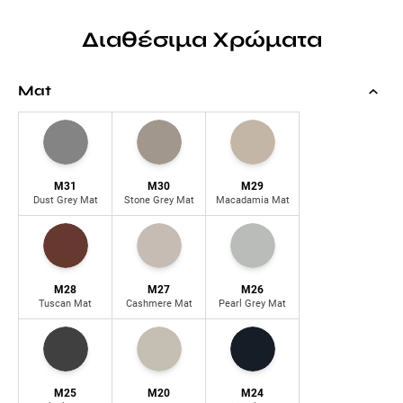
Διαθέσιμα Χρώματα
Mat
M31
M30
M29
Dust Grey Mat
Stone Grey Mat
Macadamia Mat
M28
M27
M26
Tuscan Mat
Cashmere Mat
Pearl Grey Mat
M25
M20
M24