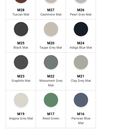
M28
M27
M26
Tuscan Mat
Cashmere Mat
Pearl Grey Mat
M25
M20
M24
Black Mat
Taupe Grey Mat
Indigo Blue Mat
M23
M22
M21
Graphite Mat
Monument Grey
Clay Grey Mat
Mat
M19
M17
M16
Angora Grey Mat
Reed Green
Parisian Blue
Mat