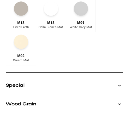
M13
M18
M09
Fired Earth
Calla Bianca Mat
White Grey Mat
M02
Cream Mat
Special
Wood Grain