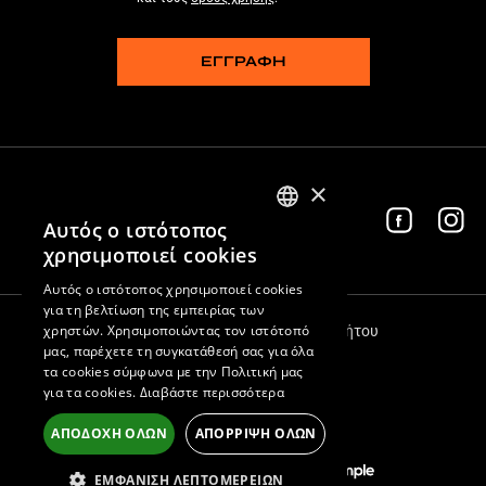
ΕΓΓΡΑΦΗ
×
Ακολούθησέ μας
Αυτός ο ιστότοπος
GREEK
χρησιμοποιεί cookies
ENGLISH
Αυτός ο ιστότοπος χρησιμοποιεί cookies
για τη βελτίωση της εμπειρίας των
χρηστών. Χρησιμοποιώντας τον ιστότοπό
Όροι Χρήσης
Πολιτική Απορρήτου
μας, παρέχετε τη συγκατάθεσή σας για όλα
τα cookies σύμφωνα με την Πολιτική μας
© 2026 Thermofoil
για τα cookies.
Διαβάστε περισσότερα
Αρ. ΓΕΜΗ 155022302000
ΑΠΟΔΟΧΉ ΌΛΩΝ
ΑΠΌΡΡΙΨΗ ΌΛΩΝ
iframe
design by
development by
ΕΜΦΆΝΙΣΗ ΛΕΠΤΟΜΕΡΕΙΏΝ