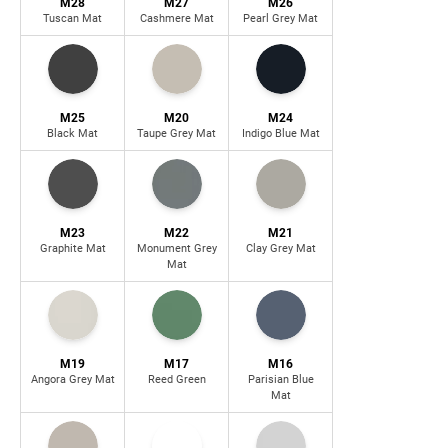
M28
M27
M26
Tuscan Mat
Cashmere Mat
Pearl Grey Mat
M25
M20
M24
Black Mat
Taupe Grey Mat
Indigo Blue Mat
M23
M22
M21
Graphite Mat
Monument Grey
Clay Grey Mat
Mat
M19
M17
M16
Angora Grey Mat
Reed Green
Parisian Blue
Mat