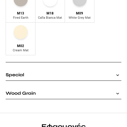
M13
M18
M09
Fired Earth
Calla Bianca Mat
White Grey Mat
M02
Cream Mat
Special
Wood Grain
Εφαρμογές